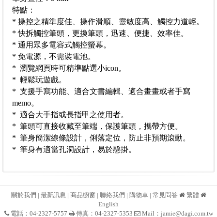
特點：
* 操控之精準度佳、操作滑順、靈敏度高、觸控力道輕。
* 快拆觸控筆頭，更換筆頭，迅速、便捷、效率佳。
* 通用眾多電容式觸控螢幕。
* 免電源，不需裝電池。
* 瀏覽網頁時可精準點選小icon。
* 輕鬆玩遊戲。
* 支援手寫功能、適合文書編輯、適合畫畫或者手寫
memo。
* 適合大手指或長指甲之使用者。
* 筆頭可直接收藏至筆端，保護筆頭，攜帶方便。
* 筆身簡潔線條設計，俐落定位，防止非預期滾動。
* 筆身有適當孔洞設計，易於懸掛。
關於我們
|
最新訊息
|
商品櫥窗
|
聯絡我們
|
購物車
|
常見問答
繁體
English
電話：04-2327-5757
傳真：04-2327-5353
Mail：
jamie@dagi.com.tw